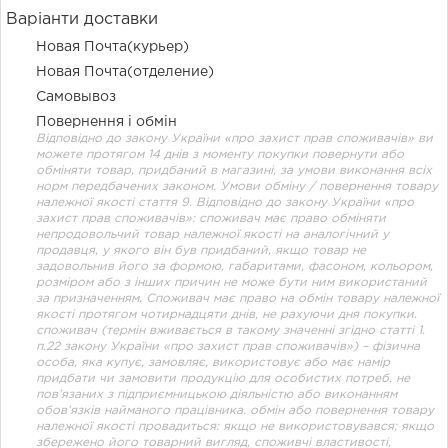
Варіанти доставки
Новая Почта(курьер)
Новая Почта(отделение)
Самовывоз
Повернення і обмін
Відповідно до закону України «про захист прав споживачів» ви
можете протягом 14 днів з моменту покупки повернути або
обміняти товар, придбаний в магазині, за умови виконання всіх
норм передбачених законом. Умови обміну / повернення товару
належної якості стаття 9. Відповідно до закону України «про
захист прав споживачів»: споживач має право обміняти
непродовольчий товар належної якості на аналогічний у
продавця, у якого він був придбаний, якщо товар не
задовольнив його за формою, габаритами, фасоном, кольором,
розміром або з інших причин не може бути ним використаний
за призначенням. Споживач має право на обмін товару належної
якості протягом чотирнадцяти днів, не рахуючи дня покупки.
споживач (термін вживається в такому значенні згідно статті 1.
п.22 закону України «про захист прав споживачів») – фізична
особа, яка купує, замовляє, використовує або має намір
придбати чи замовити продукцію для особистих потреб, не
пов’язаних з підприємницькою діяльністю або виконанням
обов’язків найманого працівника. обмін або повернення товару
належної якості провадиться: якщо не використовувався; якщо
збережено його товарний вигляд, споживчі властивості,