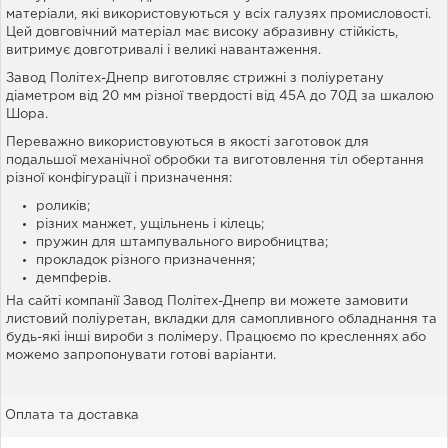
матеріали, які використовуються у всіх галузях промисловості.
Цей довговічний матеріал має високу абразивну стійкість,
витримує довготривалі і великі навантаження.
Завод Політех-Днепр виготовляє стрижні з поліуретану
діаметром від 20 мм різної твердості від 45А до 70Д за шкалою
Шора.
Переважно використовуються в якості заготовок для
подальшої механічної обробки та виготовлення тіл обертання
різної конфігурації і призначення:
роликів;
різних манжет, ущільнень і кілець;
пружин для штампувального виробництва;
прокладок різного призначення;
демпферів.
На сайті компанії Завод Політех-Днепр ви можете замовити
листовий поліуретан, вкладки для самопливного обладнання та
будь-які інші вироби з полімеру. Працюємо по кресленнях або
можемо запропонувати готові варіанти.
Оплата та доставка