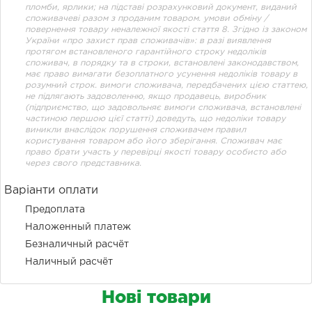
пломби, ярлики; на підставі розрахунковий документ, виданий
споживачеві разом з проданим товаром. умови обміну /
повернення товару неналежної якості стаття 8. Згідно із законом
України «про захист прав споживачів»: в разі виявлення
протягом встановленого гарантійного строку недоліків
споживач, в порядку та в строки, встановлені законодавством,
має право вимагати безоплатного усунення недоліків товару в
розумний строк. вимоги споживача, передбачених цією статтею,
не підлягають задоволенню, якщо продавець, виробник
(підприємство, що задовольняє вимоги споживача, встановлені
частиною першою цієї статті) доведуть, що недоліки товару
виникли внаслідок порушення споживачем правил
користування товаром або його зберігання. Споживач має
право брати участь у перевірці якості товару особисто або
через свого представника.
Варіанти оплати
Предоплата
Наложенный платеж
Безналичный расчёт
Наличный расчёт
Нові товари