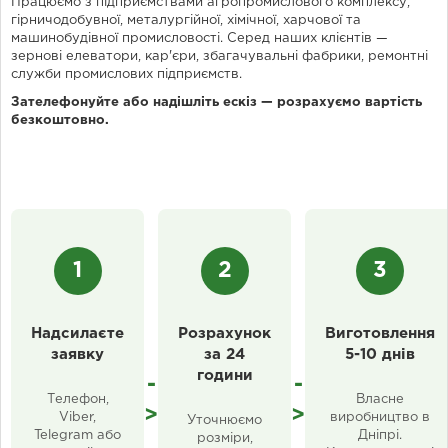
Працюємо з підприємствами агропромислового комплексу,
гірничодобувної, металургійної, хімічної, харчової та
машинобудівної промисловості. Серед наших клієнтів —
зернові елеватори, кар'єри, збагачувальні фабрики, ремонтні
служби промислових підприємств.
Зателефонуйте або надішліть ескіз — розрахуємо вартість
безкоштовно.
1
2
3
Надсилаєте
Розрахунок
Виготовлення
заявку
за 24
5-10 днів
години
-
-
Телефон,
Власне
>
>
Viber,
виробництво в
Уточнюємо
Telegram або
Дніпрі.
розміри,