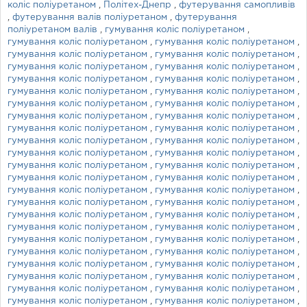
коліс поліуретаном
,
Політех-Днепр
,
футерування самопливів
,
футерування валів поліуретаном
,
футерування
поліуретаном валів
,
гумування коліс поліуретаном
,
гумування коліс поліуретаном
,
гумування коліс поліуретаном
,
гумування коліс поліуретаном
,
гумування коліс поліуретаном
,
гумування коліс поліуретаном
,
гумування коліс поліуретаном
,
гумування коліс поліуретаном
,
гумування коліс поліуретаном
,
гумування коліс поліуретаном
,
гумування коліс поліуретаном
,
гумування коліс поліуретаном
,
гумування коліс поліуретаном
,
гумування коліс поліуретаном
,
гумування коліс поліуретаном
,
гумування коліс поліуретаном
,
гумування коліс поліуретаном
,
гумування коліс поліуретаном
,
гумування коліс поліуретаном
,
гумування коліс поліуретаном
,
гумування коліс поліуретаном
,
гумування коліс поліуретаном
,
гумування коліс поліуретаном
,
гумування коліс поліуретаном
,
гумування коліс поліуретаном
,
гумування коліс поліуретаном
,
гумування коліс поліуретаном
,
гумування коліс поліуретаном
,
гумування коліс поліуретаном
,
гумування коліс поліуретаном
,
гумування коліс поліуретаном
,
гумування коліс поліуретаном
,
гумування коліс поліуретаном
,
гумування коліс поліуретаном
,
гумування коліс поліуретаном
,
гумування коліс поліуретаном
,
гумування коліс поліуретаном
,
гумування коліс поліуретаном
,
гумування коліс поліуретаном
,
гумування коліс поліуретаном
,
гумування коліс поліуретаном
,
гумування коліс поліуретаном
,
гумування коліс поліуретаном
,
гумування коліс поліуретаном
,
гумування коліс поліуретаном
,