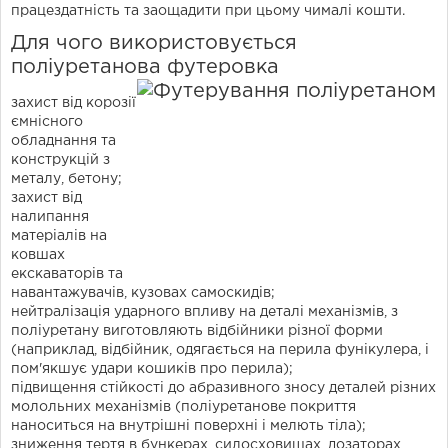
працездатність та заощадити при цьому чималі кошти.
Для чого використовується
поліуретанова футеровка
захист від корозії
ємнісного
обладнання та
конструкцій з
металу, бетону;
захист від
налипання
матеріалів на
ковшах
екскаваторів та
навантажувачів, кузовах самоскидів;
нейтралізація ударного впливу на деталі механізмів, з
поліуретану виготовляють відбійники різної форми
(наприклад, відбійник, одягається на перила фунікулера, і
пом'якшує удари кошиків про перила);
підвищення стійкості до абразивного зносу деталей різних
молольних механізмів (поліуретанове покриття
наноситься на внутрішні поверхні і мелють тіла);
зниження тертя в бункерах, силосховищах, дозаторах,