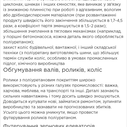
циклонах, шнеках і інших ємностях, яке виникає у зв'язку
із зниженою плинністю при роботі з адгезивним, вологим
або дрібнодисперсним матеріалом (при розвантаженні
продукту швидкість його закінчення збільшується в 1,7-4,5
рази, а коефіцієнт тертя зменшується в 1,5-2 рази);
збільшення зчеплення в тяглових механізмах (наприклад,
у поршні бетононасоса, кожна деталь якого обробляється
поліуретаном);
захист коліс будівельної, вантажної, і інший складської
техніки (з поліуретану виготовляють шини, що збільшує
термін служби коліс, особливо в умовах промасленных
підлог, хімічного виробництва
Обгумування валів, роликів, коліс
Ролики з поліуретановим покриттям широко
використовують у різних галузях промисловості: важка,
харчова, меблева, на транспорті та інші. Деталі зазнають
сильних навантажень і тому досить швидко зношуються.
Доводиться купувати нові, займатися ремонтом, зупиняти
виробництво та зазнавати не прогнозованих збитків.
Усього цього можна уникнути, якщо провести
футерування роликів поліуретаном.
Футерування зернових елеваторів