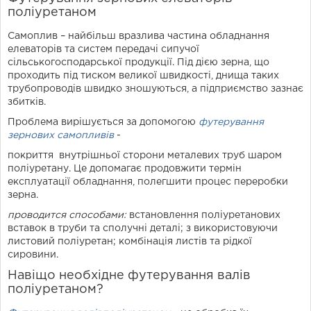
поліуретаном
Самоплив – найбільш вразлива частина обладнання
елеваторів та систем передачі сипучої
сільськогосподарської продукції. Під дією зерна, що
проходить під тиском великої швидкості, днища таких
трубопроводів швидко зношуються, а підприємство зазнає
збитків.
Проблема вирішується за допомогою
футерування
зернових самопливів
-
покриття внутрішньої сторони металевих труб шаром
поліуретану. Це допомагає продовжити термін
експлуатації обладнання, полегшити процес переробки
зерна.
проводится способами:
встановлення поліуретанових
вставок в труби та сполучні деталі; з використовуючи
листовий поліуретан; комбінація листів та рідкої
сировини.
Навіщо необхідне футерування валів
поліуретаном?