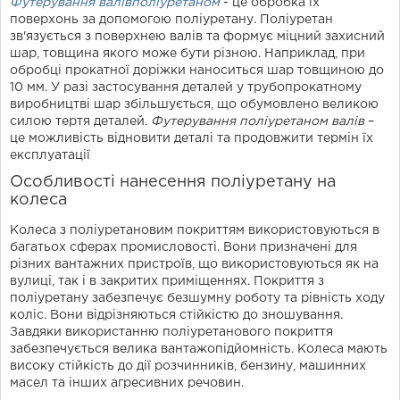
Футерування валівполіуретаном
- це обробка їх
поверхонь за допомогою поліуретану. Поліуретан
зв'язується з поверхнею валів та формує міцний захисний
шар, товщина якого може бути різною. Наприклад, при
обробці прокатної доріжки наноситься шар товщиною до
10 мм. У разі застосування деталей у трубопрокатному
виробництві шар збільшується, що обумовлено великою
силою тертя деталей.
Футерування поліуретаном
валів
–
це можливість відновити деталі та продовжити термін їх
експлуатації
Особливості нанесення поліуретану на
колеса
Колеса з поліуретановим покриттям використовуються в
багатьох сферах промисловості. Вони призначені для
різних вантажних пристроїв, що використовуються як на
вулиці, так і в закритих приміщеннях. Покриття з
поліуретану забезпечує безшумну роботу та рівність ходу
коліс. Вони відрізняються стійкістю до зношування.
Завдяки використанню поліуретанового покриття
забезпечується велика вантажопідйомність. Колеса мають
високу стійкість до дії розчинників, бензину, машинних
масел та інших агресивних речовин.