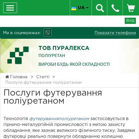
UA
Вхід
Ми в соцмережах:
Показати телефони
ТОВ ПУРАЛЕКСА
ПОЛІУРЕТАН
ВИРОБИ БУДЬ ЯКОЙ СКЛАДНОСТІ
Головна
>
Статті
>
Послуги футерування поліуретаном
Послуги футерування
поліуретаном
Технологія
футеруванняполіуретаном
застосовується в
гірничо-металургійній промисловості з метою захисту
обладнання, яке зазнає великого фізичного тиску. Завдяки
футеровці реально повернути обладнанню колишню