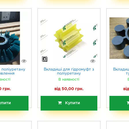
 поліуретану
Вкладиші для гідромуфт з
Вкладиш
овлення
поліуретану
т
вності
В наявності
 грн.
від 50,00 грн.
ві
упити
Купити