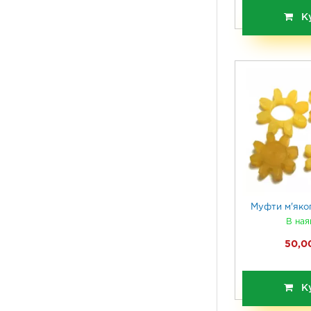
К
Муфти м'яко
В ная
50,00
К