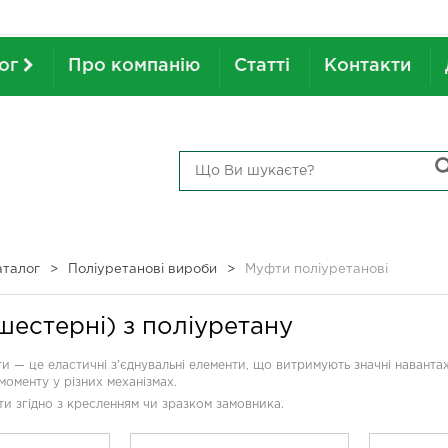
лог
Про компанію
Статті
Контакти
аталог
>
Поліуретанові вироби
>
Муфти поліуретанові
шестерні) з поліуретану
и — це еластичні з’єднувальні елементи, що витримують значні навантаж
моменту у різних механізмах.
и згідно з кресленням чи зразком замовника.