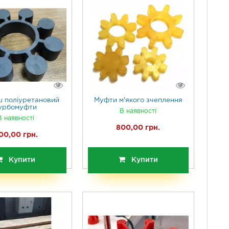
 поліуретановий
Муфти м'якого зчеплення
урбомуфти
В наявності
В наявності
800,00 грн.
00,00 грн.
Купити
Купити