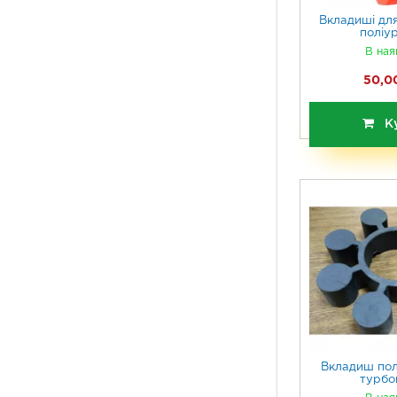
Вкладиші для
поліу
В ная
50,00
К
Вкладиш пол
турбо