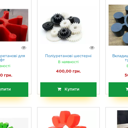
уретанові для
Поліуретанові шестерні
Вкладиш
фт
т
В наявності
вності
400,00 грн.
0 грн.
5
упити
Купити