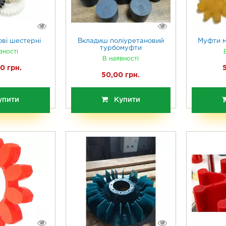
ві шестерні
Вкладиш поліуретановий
Муфти м
турбомуфти
вності
В наявності
0 грн.
50,00 грн.
упити
Купити