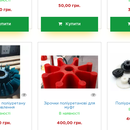
вності
50,00 грн.
0 грн.
упити
Купити
 поліуретану
Зірочки поліуретанові для
Поліур
овлення
муфт
вності
В наявності
4
 грн.
400,00 грн.