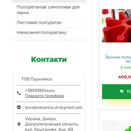
Поліуретанові самопливи для
зерна
Листовий поліуретан
Нанесення поліуретану
Зірочки полі
Контакти
му
В ная
400,0
ТОВ Пуралекса
+3809380xxxxx
К
Показати телефони
kovalenkoanna.dn@gmail.com
Україна,
Дніпро
,
Дніпропетровська область.
вул. Каштанова, буд. 4Д