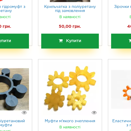
 гідромуфт з
Крильчатка з поліуретану
Зірочки 
ретану
під замовлення
вності
В наявності
 грн.
50,00 грн.
4
упити
Купити
іуретановий
Муфти м'якого зчеплення
Еластичн
муфти
з 
В наявності