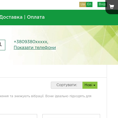
Ua
En
Вхід
Доставка | Оплата
+3809380xxxxx,
Показати телефони
Сортувати:
Нові
ення та знижують вібрації. Вони ідеально підходять для