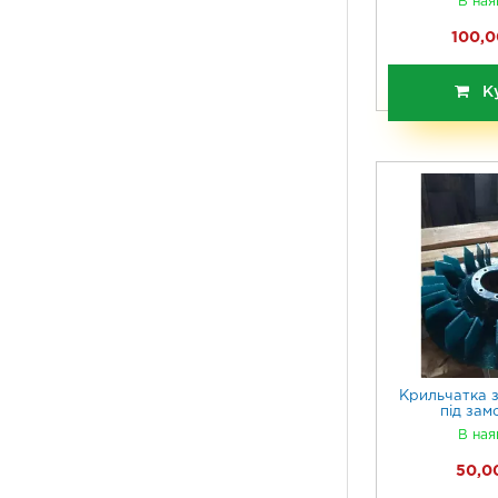
В ная
100,0
К
Крильчатка з
під зам
В ная
50,00