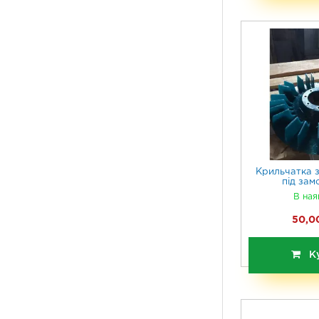
Крильчатка з
під зам
В ная
50,00
К