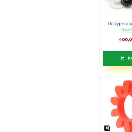
Поліуретано
В ная
400,0
К