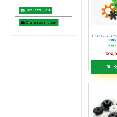
Написати нам
Стати партнером
Еластичні вст
з полі
В ная
300,0
К