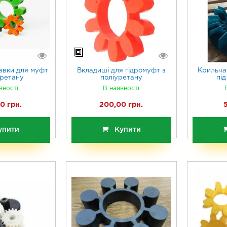
авки для муфт
Вкладиші для гідромуфт з
Крильча
уретану
поліуретану
пі
вності
В наявності
0 грн.
200,00 грн.
упити
Купити