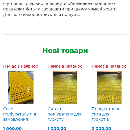
футеровці реально повернути обладнанню колишню
працездатність та заощадити при цьому чималі кошти.
Для чого використовується поліур ...
Нові товари
Немає в наявності
Немає в наявності
Немає в наявност
Сито з
Сито з
Поліуретанові
поліуретану під
поліуретану для
сита для
замовлення
гуркоту
гуркотів
1 000,00
1 000,00
2 000,00