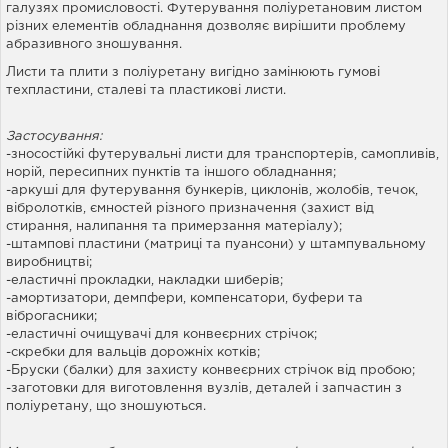
галузях промисловості. Футерування поліуретановим листом
різних елементів обладнання дозволяє вирішити проблему
абразивного зношування.
Листи та плити з поліуретану вигідно замінюють гумові
техпластини, сталеві та пластикові листи.
Застосування:
-зносостійкі футерувальні листи для транспортерів, самопливів,
норій, пересипних пунктів та іншого обладнання;
-аркуші для футерування бункерів, циклонів, жолобів, течок,
вібролотків, ємностей різного призначення (захист від
стирання, налипання та примерзання матеріалу);
-штампові пластини (матриці та пуансони) у штампувальному
виробництві;
-еластичні прокладки, накладки шиберів;
-амортизатори, демпфери, компенсатори, буфери та
віброгасники;
-еластичні очищувачі для конвеєрних стрічок;
-скребки для вальців дорожніх котків;
-Бруски (балки) для захисту конвеєрних стрічок від пробою;
-заготовки для виготовлення вузлів, деталей і запчастин з
поліуретану, що зношуються.