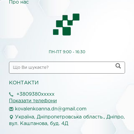
Про нас
ПН-ПТ 9:00 - 16:30
КОНТАКТИ
+3809380xxxxx
Показати телефони
k
ova
len
koa
nna
.dn
@gm
ail
.co
m
Україна, Дніпропетровська область., Дніпро,
вул. Каштанова, буд. 4Д