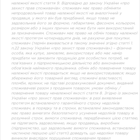
належної якості стаття 9. Відповідно до закону України «про
захист прав споживачів»: споживач має право обміняти
непродовольчий товар належної якості на аналогічний у
продавця, у якого він був придбаний, якщо товар не
задовольнив його за формою, габаритами, фасоном, кольором,
розміром або з інших причин не може бути ним використаний
за призначенням. Споживач має право на обмін товару належної
якості протягом чотирнадцяти днів, не рахуючи дня покупки.
споживач (термін вживається в такому значенні згідно статті 1.
п.22 закону України «про захист прав споживачів») – фізична
особа, яка купує, замовляє, використовує або має намір
придбати чи замовити продукцію для особистих потреб, не
пов’язаних з підприємницькою діяльністю або виконанням
обов’язків найманого працівника. обмін або повернення товару
належної якості провадиться: якщо не використовувався; якщо
збережено його товарний вигляд, споживчі властивості,
пломби, ярлики; на підставі розрахунковий документ, виданий
споживачеві разом з проданим товаром. умови обміну /
повернення товару неналежної якості стаття 8. Згідно із законом
України «про захист прав споживачів»: в разі виявлення
протягом встановленого гарантійного строку недоліків
споживач, в порядку та в строки, встановлені законодавством,
має право вимагати безоплатного усунення недоліків товару в
розумний строк. вимоги споживача, передбачених цією статтею,
не підлягають задоволенню, якщо продавець, виробник
(підприємство, що задовольняє вимоги споживача, встановлені
частиною першою цієї статті) доведуть, що недоліки товару
виникли внаслідок порушення споживачем правил