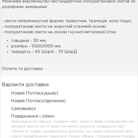
Можливе виробництво нестандартних поліуретанових листів за
розмірами замовника:
- листи непрямокутної форми: трикутник, трапеція, коло тощо;
- поліуретанові листи на жорсткій сталевій основі;
- поліуретанові листи на основі гнучкої металевої сітки.
товщина - 30 мм;
розміри - 1000х1000 мм;
твердість - 45 ШорА - 70 ШорД
Оплата та доставка
Варіанти доставки
Новая Почта(курьер)
Новая Почта(отделение)
Самовывоз
Повернення і обмін
Відповідно до закону України «про захист прав споживачів» ви
можете протягом 14 днів з моменту покупки повернути або
обміняти товар, придбаний в магазині, за умови виконання всіх
норм передбачених законом. Умови обміну / повернення товару