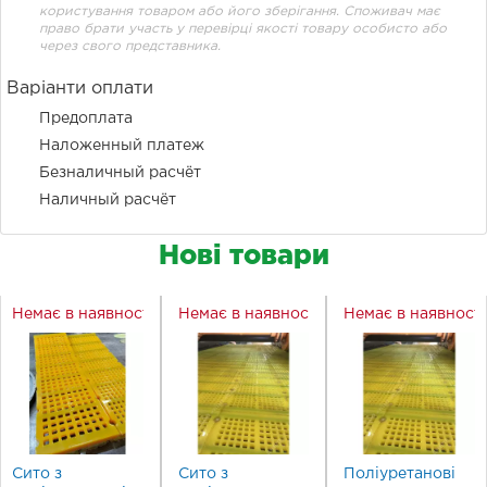
користування товаром або його зберігання. Споживач має
право брати участь у перевірці якості товару особисто або
через свого представника.
Варіанти оплати
Предоплата
Наложенный платеж
Безналичный расчёт
Наличный расчёт
Нові товари
Немає в наявності
Немає в наявності
Немає в наявност
Сито з
Сито з
Поліуретанові