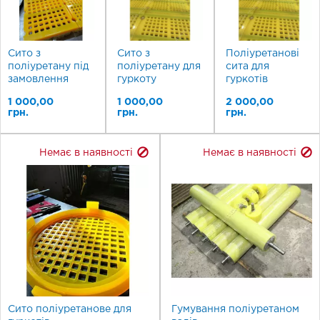
Сито з
Сито з
Поліуретанові
поліуретану під
поліуретану для
сита для
замовлення
гуркоту
гуркотів
1 000,00
1 000,00
2 000,00
грн.
грн.
грн.
Немає в наявності
Немає в наявності
Сито поліуретанове для
Гумування поліуретаном