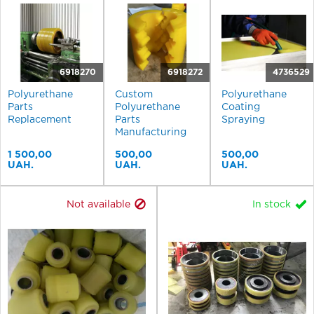
6918270
6918272
4736529
Polyurethane
Custom
Polyurethane
Parts
Polyurethane
Coating
Replacement
Parts
Spraying
Manufacturing
1 500,00
500,00
500,00
UAH.
UAH.
UAH.
Not available
In stock