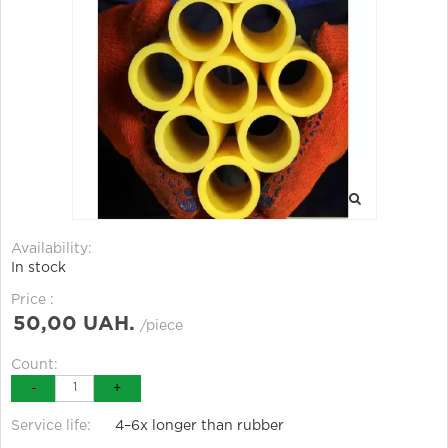
Availability:
In stock
Price :
50,00 UAH.
/piece
Count:
-
+
Service life:
4–6x longer than rubber